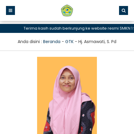
Terima kasih sudah berkunjung ke website resmi SMKN 1 
Anda disini :
Beranda
-
GTK
-
Hj. Asmawati, S. Pd