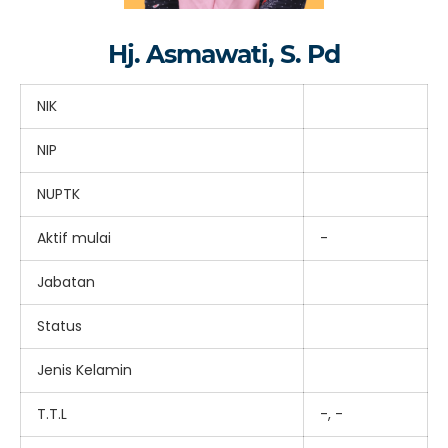
Hj. Asmawati, S. Pd
NIK
NIP
NUPTK
Aktif mulai
-
Jabatan
Status
Jenis Kelamin
T.T.L
-, -