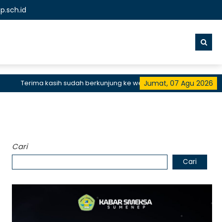
.sch.id
Terima kasih sudah berkunjung ke website resmi SMKN 1 Sumenep, 
Jumat, 07 Agu 2026
Cari
Cari