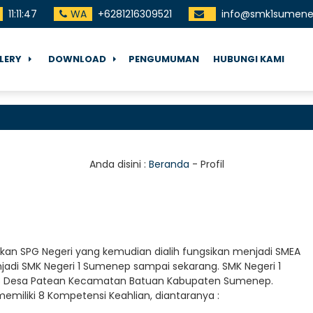
11
:
11
:
48
WA
+6281216309521
info@smk1sumenep
LERY
DOWNLOAD
PENGUMUMAN
HUBUNGI KAMI
Anda disini :
Beranda
-
Profil
an SPG Negeri yang kemudian dialih fungsikan menjadi SMEA
di SMK Negeri 1 Sumenep sampai sekarang. SMK Negeri 1
298 Desa Patean Kecamatan Batuan Kabupaten Sumenep.
emiliki 8 Kompetensi Keahlian, diantaranya :