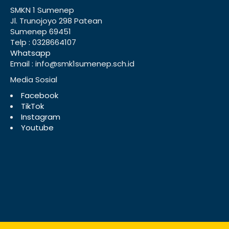
SMKN 1 Sumenep
Jl. Trunojoyo 298 Patean
Sumenep 69451
Telp : 0328664107
Whatsapp
Email : info@smk1sumenep.sch.id
Media Sosial
Facebook
TikTok
Instagram
Youtube