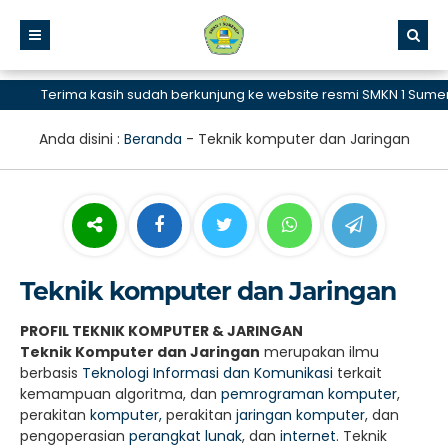
Terima kasih sudah berkunjung ke website resmi SMKN 1 Sumenep
Anda disini :
Beranda
-
Teknik komputer dan Jaringan
Teknik komputer dan Jaringan
PROFIL TEKNIK KOMPUTER & JARINGAN
Teknik Komputer dan Jaringan
merupakan ilmu
berbasis
Teknologi Informasi dan Komunikasi
terkait
kemampuan algoritma, dan
pemrograman komputer
,
perakitan
komputer,
perakitan
jaringan komputer
, dan
pengoperasian
perangkat lunak
, dan
internet
. Teknik