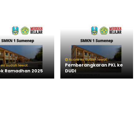
Acara ini sudah lewat
Pemberangkaran PKL ke
 ini sudah lewat
ok Ramadhan 2025
DUDI