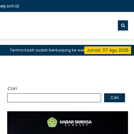
p.sch.id
erima kasih sudah berkunjung ke website resmi SMKN 1 Sumenep, SM
Jumat, 07 Agu 2026
Cari
Cari