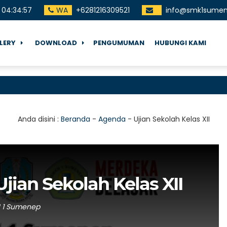
04
:
34
:
58
WA
+6281216309521
info@smk1sumene
LERY
DOWNLOAD
PENGUMUMAN
HUBUNGI KAMI
T
Anda disini :
Beranda
-
Agenda
-
Ujian Sekolah Kelas XII
jian Sekolah Kelas XII
N 1 Sumenep