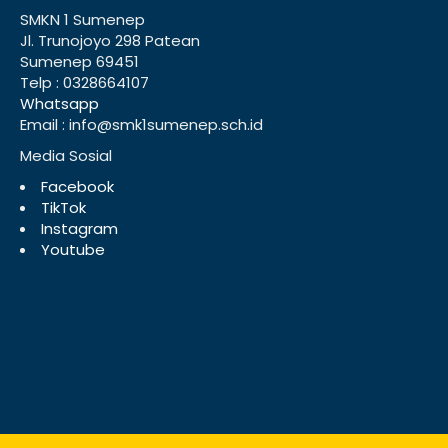
SMKN 1 Sumenep
Jl. Trunojoyo 298 Patean
Sumenep 69451
Telp : 0328664107
Whatsapp
Email : info@smk1sumenep.sch.id
Media Sosial
Facebook
TikTok
Instagram
Youtube