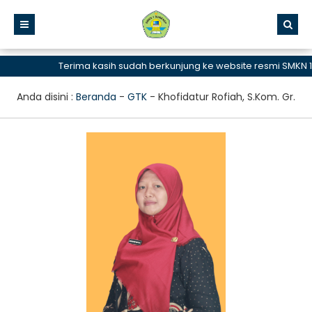
Terima kasih sudah berkunjung ke website resmi SMKN 1
Anda disini :
Beranda
-
GTK
-
Khofidatur Rofiah, S.Kom. Gr.