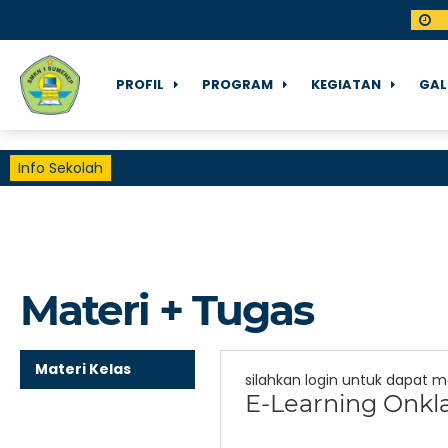
PROFIL
PROGRAM
KEGIATAN
GAL
Info Sekolah
Materi + Tugas
Materi Kelas
silahkan login untuk dapat 
E-Learning Onkl