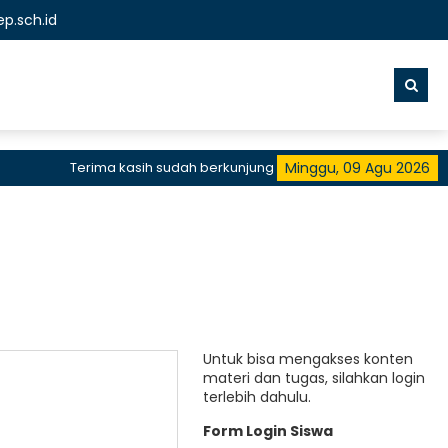
p.sch.id
Terima kasih sudah berkunjung ke website resmi SMKN 1 S
Minggu, 09 Agu 2026
Untuk bisa mengakses konten
materi dan tugas, silahkan login
terlebih dahulu.
Form Login Siswa