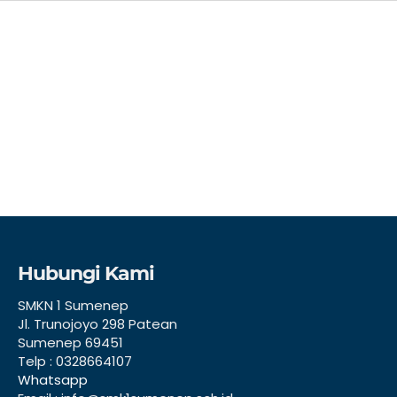
Hubungi Kami
SMKN 1 Sumenep
Jl. Trunojoyo 298 Patean
Sumenep 69451
Telp : 0328664107
Whatsapp