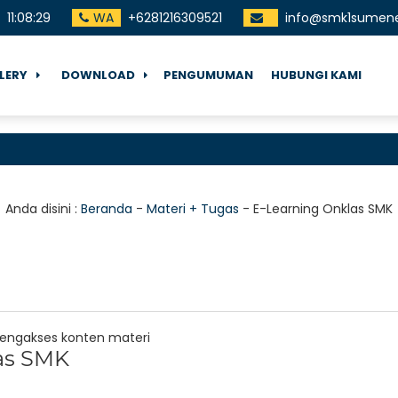
11
:
08
:
29
WA
+6281216309521
info@smk1sumene
LERY
DOWNLOAD
PENGUMUMAN
HUBUNGI KAMI
Anda disini :
Beranda
-
Materi + Tugas
-
E-Learning Onklas SMK
mengakses konten materi
as SMK