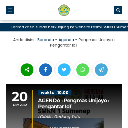
Terima kasih sudah berkunjung ke website resmi SMKN 1 Sumenep,
Anda disini :
Beranda
-
Agenda
-
Pengmas Unijoyo :
Pengantar IoT
20
waktu : 10:00
AGENDA : Pengmas Unijoyo :
Okt 2022
Pengantar IoT
LOKASI : Gedung Tefa