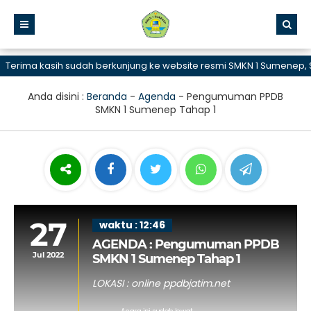
rima kasih sudah berkunjung ke website resmi SMKN 1 Sumenep, SMK
Anda disini :
Beranda
-
Agenda
-
Pengumuman PPDB
SMKN 1 Sumenep Tahap 1
27
waktu : 12:46
AGENDA : Pengumuman PPDB
Jul 2022
SMKN 1 Sumenep Tahap 1
LOKASI : online ppdbjatim.net