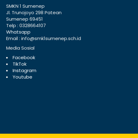
SMKN 1 Sumenep
Jl. Trunojoyo 298 Patean
Sumenep 69451
Telp : 0328664107
Whatsapp
Email : info@smk1sumenep.sch.id
Media Sosial
Facebook
TikTok
Instagram
Youtube