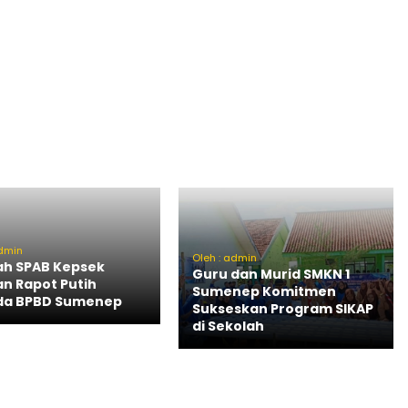
admin
Oleh : admin
ah SPAB Kepsek
Guru dan Murid SMKN 1
an Rapot Putih
Sumenep Komitmen
da BPBD Sumenep
Sukseskan Program SIKAP
di Sekolah