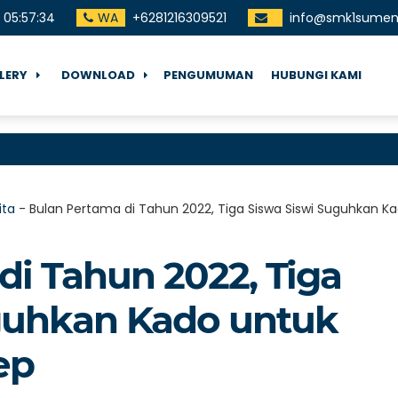
05
:
57
:
35
WA
+6281216309521
info@smk1sumene
LERY
DOWNLOAD
PENGUMUMAN
HUBUNGI KAMI
ita
-
Bulan Pertama di Tahun 2022, Tiga Siswa Siswi Suguhkan 
di Tahun 2022, Tiga
guhkan Kado untuk
ep