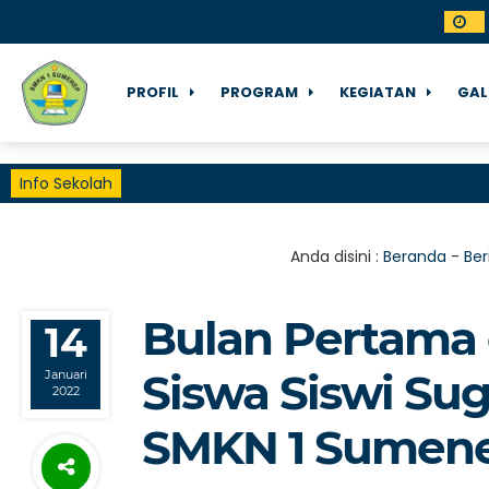
PROFIL
PROGRAM
KEGIATAN
GAL
Info Sekolah
Anda disini :
Beranda
-
Ber
Bulan Pertama 
14
Siswa Siswi Su
Januari
2022
SMKN 1 Sumen