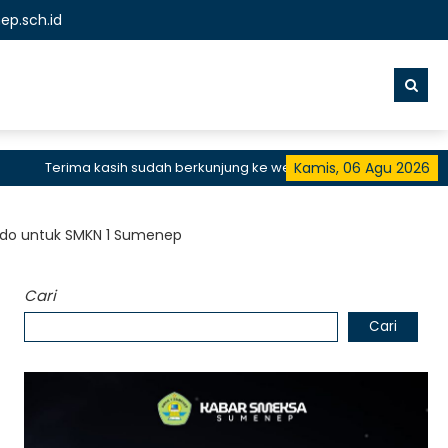
p.sch.id
Terima kasih sudah berkunjung ke website resmi SMKN 1 Sumenep, 
Kamis, 06 Agu 2026
Kado untuk SMKN 1 Sumenep
Cari
Cari