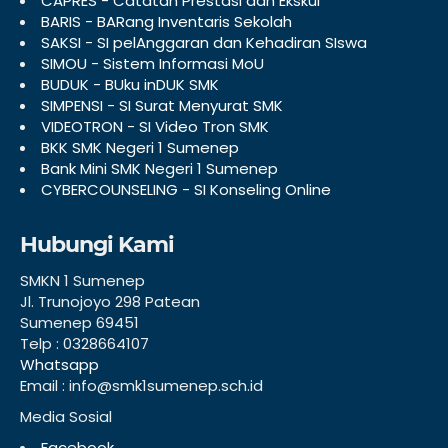
CAPRES - Catatan Prestasi dan Ekskul
BARIS - BARang Inventaris Sekolah
SAKSI - SI pelAnggaran dan Kehadiran SIswa
SIMOU - Sistem Informasi MoU
BUDUK - BUku inDUK SMK
SIMPENSI - SI Surat Menyurat SMK
VIDEOTRON - SI Video Tron SMK
BKK SMK Negeri 1 Sumenep
Bank Mini SMK Negeri 1 Sumenep
CYBERCOUNSELING - SI Konseling Online
Hubungi Kami
SMKN 1 Sumenep
Jl. Trunojoyo 298 Patean
Sumenep 69451
Telp : 0328664107
Whatsapp
Email : info@smk1sumenep.sch.id
Media Sosial
Facebook