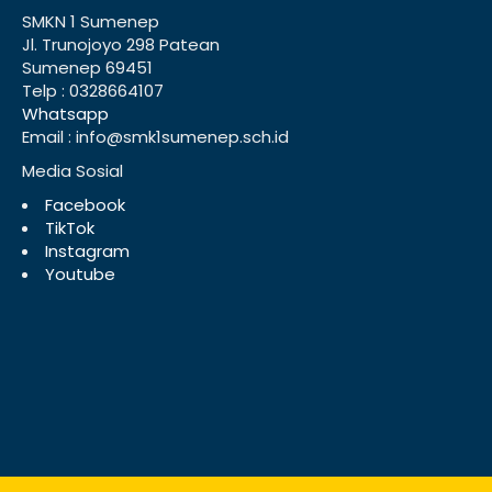
SMKN 1 Sumenep
Jl. Trunojoyo 298 Patean
Sumenep 69451
Telp : 0328664107
Whatsapp
Email : info@smk1sumenep.sch.id
Media Sosial
Facebook
TikTok
Instagram
Youtube