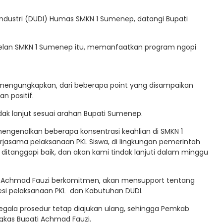
Industri (DUDI) Humas SMKN 1 Sumenep, datangi Bupati
lan SMKN 1 Sumenep itu, memanfaatkan program ngopi
mengungkapkan, dari beberapa point yang disampaikan
 positif.
ak lanjut sesuai arahan Bupati Sumenep.
engenalkan beberapa konsentrasi keahlian di SMKN 1
jasama pelaksanaan PKL Siswa, di lingkungan pemerintah
ditanggapi baik, dan akan kami tindak lanjuti dalam minggu
i Achmad Fauzi berkomitmen, akan mensupport tentang
si pelaksanaan PKL dan Kabutuhan DUDI.
segala prosedur tetap diajukan ulang, sehingga Pemkab
gkas Bupati Achmad Fauzi.