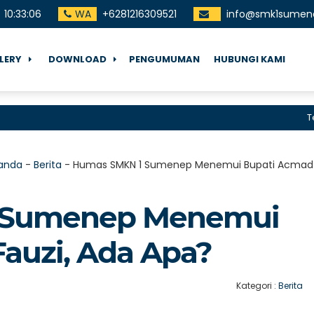
10
:
33
:
07
WA
+6281216309521
info@smk1sumene
LERY
DOWNLOAD
PENGUMUMAN
HUBUNGI KAMI
Terima
anda
-
Berita
-
Humas SMKN 1 Sumenep Menemui Bupati Acmad F
 Sumenep Menemui
auzi, Ada Apa?
Kategori :
Berita