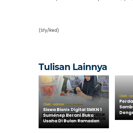
(Sfy/Red)
Tulisan Lainnya
Oleh : 
Perda
Oleh : admin
Sambu
Siswa Bisnis Digital SMKN 1
Deng
Sumenep Berani Buka
Usaha Di Bulan Ramadan