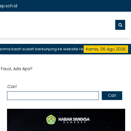
p.sch.id
 kasih sudah berkunjung ke website resmi SMKN 1 Sumenep, SMK Bis
Kamis, 06 Agu 2026
auzi, Ada Apa?
Cari
Cari