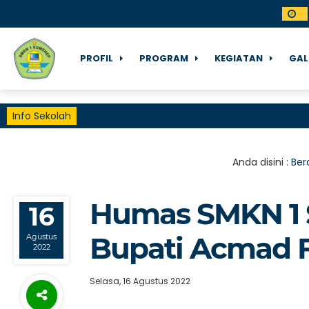
PROFIL
PROGRAM
KEGIATAN
GAL
Info Sekolah
Anda disini :
Ber
Humas SMKN 1
16
Bupati Acmad F
Agustus
2022
Selasa, 16 Agustus 2022