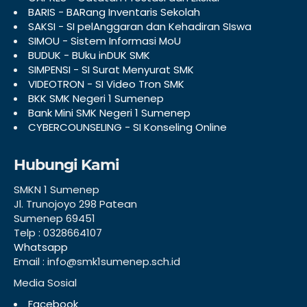
BARIS - BARang Inventaris Sekolah
SAKSI - SI pelAnggaran dan Kehadiran SIswa
SIMOU - Sistem Informasi MoU
BUDUK - BUku inDUK SMK
SIMPENSI - SI Surat Menyurat SMK
VIDEOTRON - SI Video Tron SMK
BKK SMK Negeri 1 Sumenep
Bank Mini SMK Negeri 1 Sumenep
CYBERCOUNSELING - SI Konseling Online
Hubungi Kami
SMKN 1 Sumenep
Jl. Trunojoyo 298 Patean
Sumenep 69451
Telp : 0328664107
Whatsapp
Email : info@smk1sumenep.sch.id
Media Sosial
Facebook