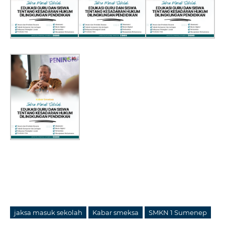
jaksa masuk sekolah
Kabar smeksa
SMKN 1 Sumenep