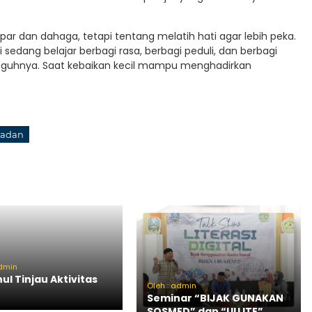
 dan dahaga, tetapi tentang melatih hati agar lebih peka.
 sedang belajar berbagi rasa, berbagi peduli, dan berbagi
gguhnya. Saat kebaikan kecil mampu menghadirkan
madan
admin
nul Tinjau Aktivitas
Oleh : admin
Seminar “BIJAK GUNAKAN
SOSMED” dan “UU ITE”