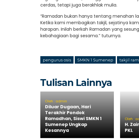
cerdas, tetapi juga berakhlak mulia.
“Ramadan bukan hanya tentang menahan lapar
Ketika kami membagikan takjil, sejatinya kami
harapan. Inilah berkah Ramadan yang sesun
kebahagiaan bagi sesama.” tuturnya.
pengurus osis
SMKN 1 Sumenep
takjil ra
Tulisan Lainnya
Oleh : admin
Diluar Dugaan, Hari
Terakhir Pondok
Ramadhan, Siswi SMKN 1
Oleh : 
Sumenep Ungkap
H. Zai
Kesannya
PKL