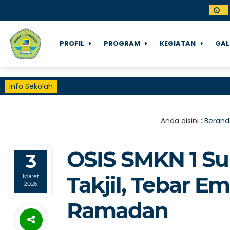
PROFIL
PROGRAM
KEGIATAN
GAL
Info Sekolah
Anda disini :
Berand
OSIS SMKN 1 S
3
Takjil, Tebar Em
Maret
2026
Ramadan