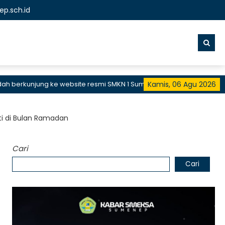
p.sch.id
kunjung ke website resmi SMKN 1 Sumenep, SMK Bisa dan Hebat
Kamis, 06 Agu 2026
ti di Bulan Ramadan
Cari
Cari