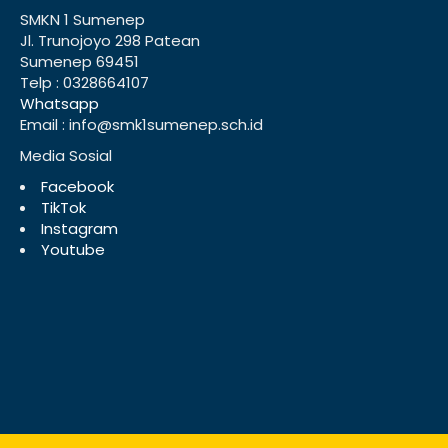
SMKN 1 Sumenep
Jl. Trunojoyo 298 Patean
Sumenep 69451
Telp : 0328664107
Whatsapp
Email : info@smk1sumenep.sch.id
Media Sosial
Facebook
TikTok
Instagram
Youtube