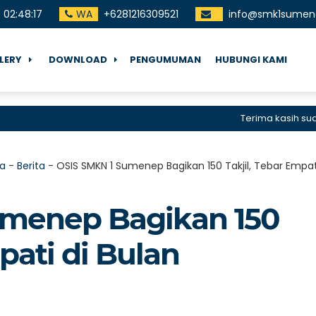
02
:
48
:
18
WA
+6281216309521
info@smk1sumene
LERY
DOWNLOAD
PENGUMUMAN
HUBUNGI KAMI
Terima kasih sudah ber
a
-
Berita
-
OSIS SMKN 1 Sumenep Bagikan 150 Takjil, Tebar Empa
umenep Bagikan 150
pati di Bulan