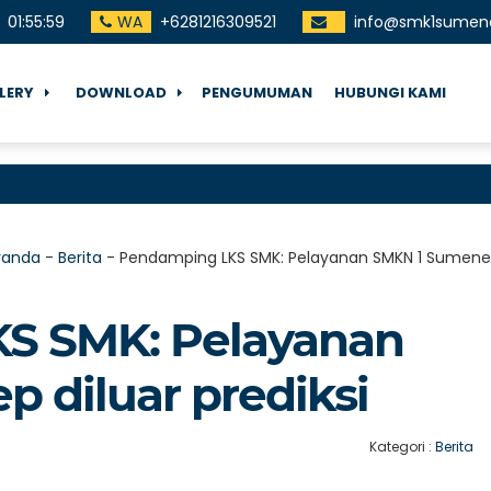
01
:
56
:
00
WA
+6281216309521
info@smk1sumene
LERY
DOWNLOAD
PENGUMUMAN
HUBUNGI KAMI
T
randa
-
Berita
-
Pendamping LKS SMK: Pelayanan SMKN 1 Sumenep 
S SMK: Pelayanan
 diluar prediksi
Kategori :
Berita