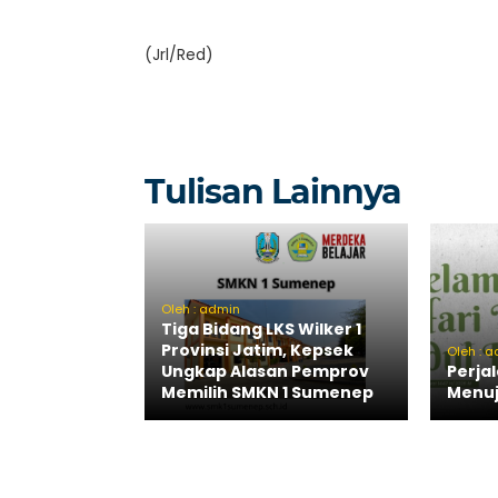
(Jrl/Red)
Tulisan Lainnya
Oleh : admin
Tiga Bidang LKS Wilker 1
Provinsi Jatim, Kepsek
Oleh : 
Ungkap Alasan Pemprov
Perja
Memilih SMKN 1 Sumenep
Menuju