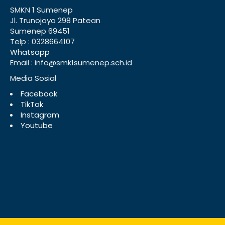
SMKN 1 Sumenep
Jl. Trunojoyo 298 Patean
Sumenep 69451
Telp : 0328664107
Whatsapp
Email : info@smk1sumenep.sch.id
Media Sosial
Facebook
TikTok
Instagram
Youtube