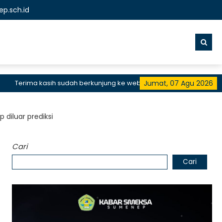
p.sch.id
erima kasih sudah berkunjung ke website resmi SMKN 1 Sumenep, SMK
Jumat, 07 Agu 2026
diluar prediksi
Cari
Cari