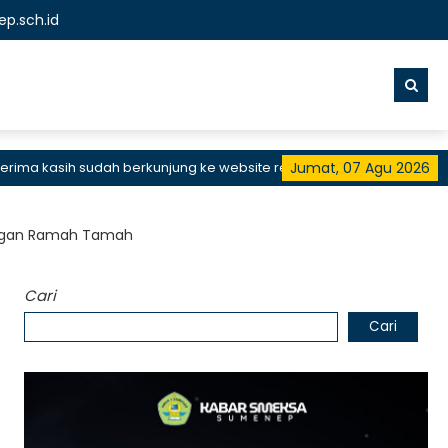
p.sch.id
 kasih sudah berkunjung ke website resmi SMKN 1 Sumenep, SMK Bis
Jumat, 07 Agu 2026
engan Ramah Tamah
Cari
Cari