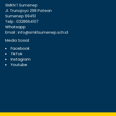
SMKN 1 Sumenep
Jl. Trunojoyo 298 Patean
Sumenep 69451
Telp : 0328664107
Whatsapp
Email : info@smk1sumenep.sch.id
Media Sosial
Facebook
TikTok
Instagram
Youtube