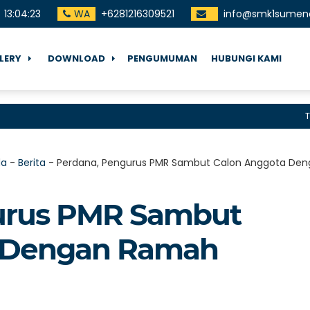
13
:
04
:
24
WA
+6281216309521
info@smk1sumene
LERY
DOWNLOAD
PENGUMUMAN
HUBUNGI KAMI
Terima
da
-
Berita
-
Perdana, Pengurus PMR Sambut Calon Anggota D
urus PMR Sambut
 Dengan Ramah