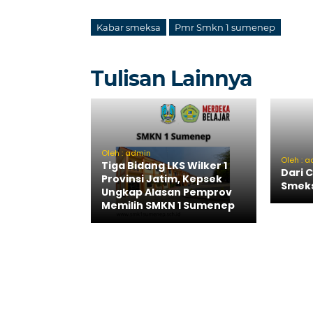
Kabar smeksa
Pmr Smkn 1 sumenep
Tulisan Lainnya
Oleh : admin
Oleh : 
Tiga Bidang LKS Wilker 1
Dari 
Provinsi Jatim, Kepsek
Smek
Ungkap Alasan Pemprov
Memilih SMKN 1 Sumenep