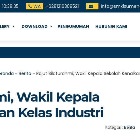
10
:
38
:
36
WA
+6281216309521
info@smk1sumene
LERY
DOWNLOAD
PENGUMUMAN
HUBUNGI KAMI
Ter
eranda
-
Berita
-
Rajut Silaturahmi, Wakil Kepala Sekolah Kenalkan
mi, Wakil Kepala
n Kelas Industri
Kategori :
Berita