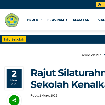
PROFIL
PROGRAM
KEGIATAN
GAL
Info Sekolah
Anda disini :
B
Rajut Silaturah
2
Sekolah Kenalka
Maret
2022
Rabu, 2 Maret 2022