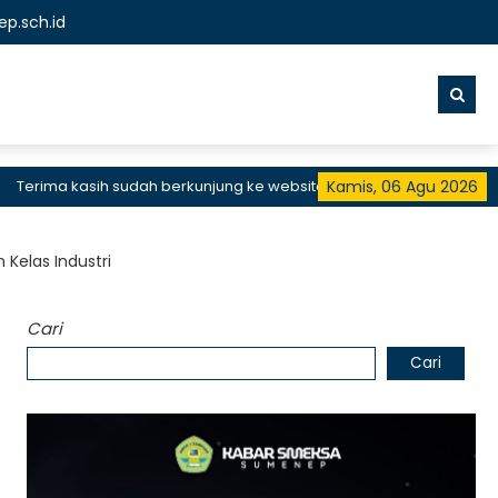
p.sch.id
ima kasih sudah berkunjung ke website resmi SMKN 1 Sumenep, SMK 
Kamis, 06 Agu 2026
 Kelas Industri
Cari
Cari