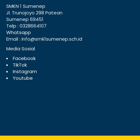
SMKN 1 Sumenep
Jl. Trunojoyo 298 Patean
Sumenep 69451
Telp : 0328664107
Whatsapp
Email : info@smk1sumenep.sch.id
Media Sosial
Facebook
TikTok
Instagram
Youtube