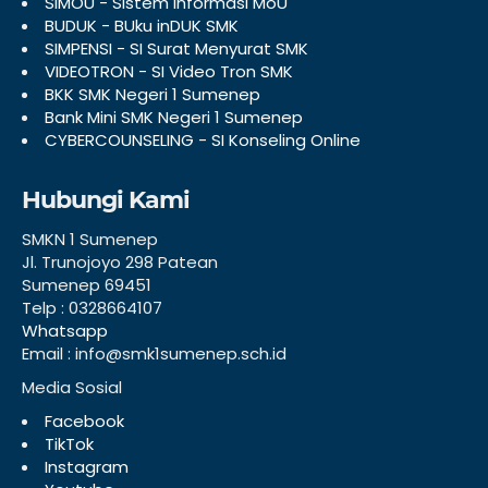
SIMOU - Sistem Informasi MoU
BUDUK - BUku inDUK SMK
SIMPENSI - SI Surat Menyurat SMK
VIDEOTRON - SI Video Tron SMK
BKK SMK Negeri 1 Sumenep
Bank Mini SMK Negeri 1 Sumenep
CYBERCOUNSELING - SI Konseling Online
Hubungi Kami
SMKN 1 Sumenep
Jl. Trunojoyo 298 Patean
Sumenep 69451
Telp : 0328664107
Whatsapp
Email : info@smk1sumenep.sch.id
Media Sosial
Facebook
TikTok
Instagram