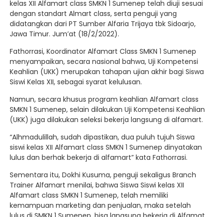
kelas XII Alfamart class SMKN 1 Sumenep telah diuji sesuai
dengan standart Almart class, serta penguji yang
didatangkan dari PT Sumber Alfaria Trijaya tbk Sidoarjo,
Jawa Timur. Jum’at (18/2/2022).
Fathorrasi, Koordinator Alfamart Class SMKN 1 Sumenep
menyampaikan, secara nasional bahwa, Uji Kompetensi
Keahlian (UKK) merupakan tahapan ujian akhir bagi Siswa
Siswi Kelas XII, sebagai syarat kelulusan.
Namun, secara khusus program keahlian Alfamart class
SMKN 1 Sumenep, selain dilakukan Uji Kompetensi Keahlian
(UKK) juga dilakukan seleksi bekerja langsung di alfamart.
“Alhmadulillah, sudah dipastikan, dua puluh tujuh Siswa
siswi kelas XII Alfamart class SMKN 1 Sumenep dinyatakan
lulus dan berhak bekerja di alfamart” kata Fathorrasi.
Sementara itu, Dokhi Kusuma, penguji sekaligus Branch
Trainer Alfamart menilai, bahwa Siswa Siswi kelas XII
Alfamart class SMKN 1 Sumenep, telah memiliki
kemampuan marketing dan penjualan, maka setelah
lulus di SMKN 1 Sumenep, bisa langsung bekerja di Alfamat