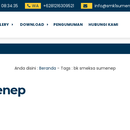
08
:
34
:
36
WA
+6281216309521
info@smk1sumene
LERY
DOWNLOAD
PENGUMUMAN
HUBUNGI KAMI
Anda disini :
Beranda
- Tags :
bk smeksa sumenep
enep