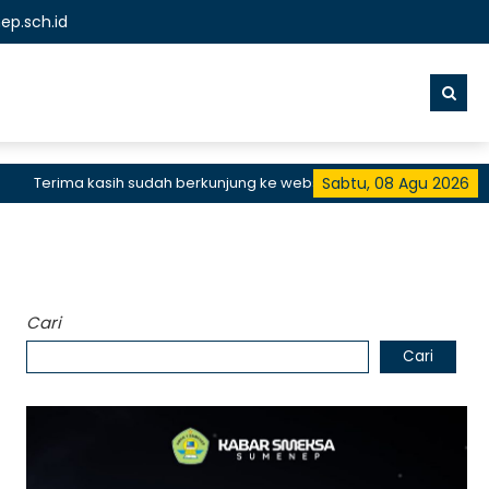
p.sch.id
Terima kasih sudah berkunjung ke website resmi SMKN 1 Sumenep, S
Sabtu, 08 Agu 2026
Cari
Cari