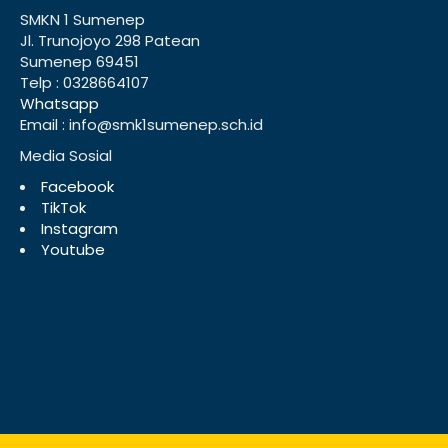
SMKN 1 Sumenep
Jl. Trunojoyo 298 Patean
Sumenep 69451
Telp : 0328664107
Whatsapp
Email : info@smk1sumenep.sch.id
Media Sosial
Facebook
TikTok
Instagram
Youtube