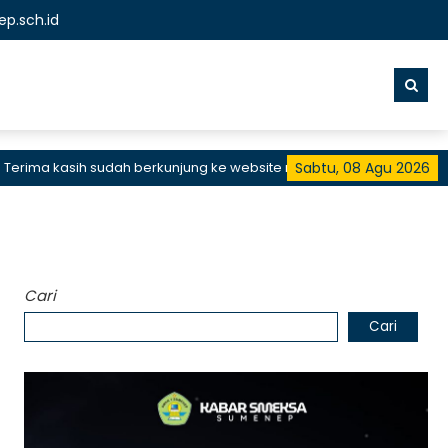
p.sch.id
ma kasih sudah berkunjung ke website resmi SMKN 1 Sumenep, SMK B
Sabtu, 08 Agu 2026
Cari
Cari