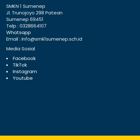
SMKN 1 Sumenep
Jl. Trunojoyo 298 Patean
Sumenep 69451
Telp : 0328664107
Whatsapp
Email : info@smk1sumenep.sch.id
Media Sosial
Facebook
TikTok
Instagram
Youtube