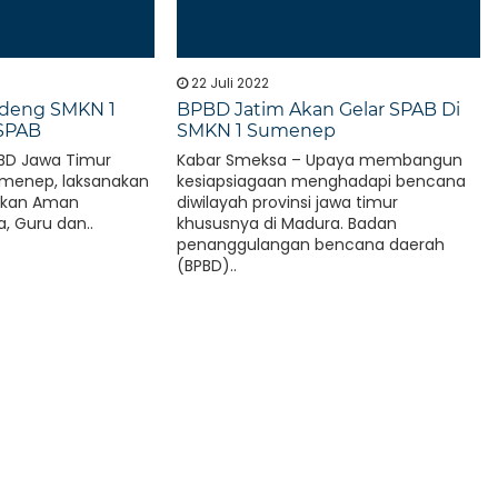
22 Juli 2022
deng SMKN 1
BPBD Jatim Akan Gelar SPAB Di
SPAB
SMKN 1 Sumenep
BD Jawa Timur
Kabar Smeksa – Upaya membangun
menep, laksanakan
kesiapsiagaan menghadapi bencana
dikan Aman
diwilayah provinsi jawa timur
, Guru dan..
khususnya di Madura. Badan
penanggulangan bencana daerah
(BPBD)..