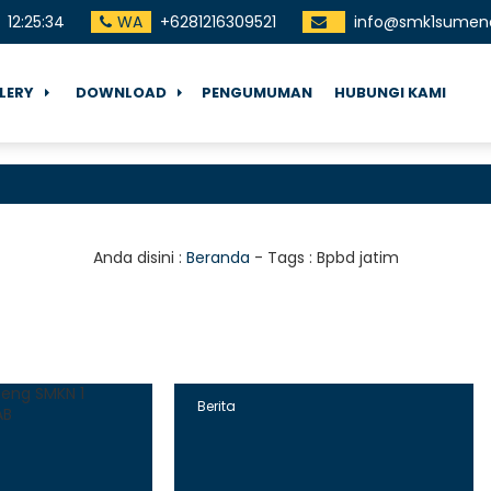
12
:
25
:
35
WA
+6281216309521
info@smk1sumene
LERY
DOWNLOAD
PENGUMUMAN
HUBUNGI KAMI
Teri
Anda disini :
Beranda
- Tags :
Bpbd jatim
Berita