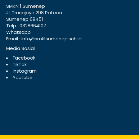
SMKN 1 Sumenep
Jl. Trunojoyo 298 Patean
Sumenep 69451
Telp : 0328664107
Whatsapp
Email : info@smk1sumenep.sch.id
Media Sosial
Facebook
TikTok
Instagram
Youtube