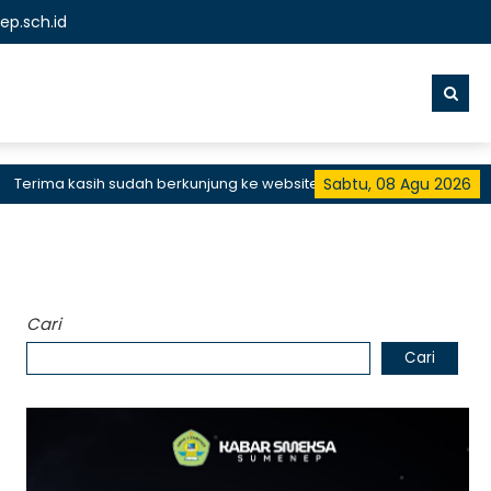
p.sch.id
ima kasih sudah berkunjung ke website resmi SMKN 1 Sumenep, SMK 
Sabtu, 08 Agu 2026
Cari
Cari