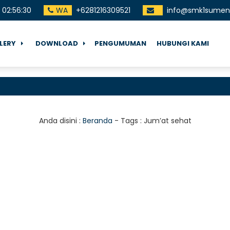
02
:
56
:
31
WA
+6281216309521
info@smk1sumene
LERY
DOWNLOAD
PENGUMUMAN
HUBUNGI KAMI
Ter
Anda disini :
Beranda
- Tags :
Jum’at sehat