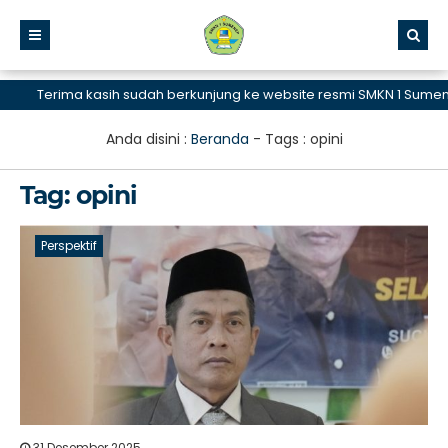
Terima kasih sudah berkunjung ke website resmi SMKN 1 Sumenep
Anda disini :
Beranda
- Tags :
opini
Tag:
opini
Perspektif
31 Desember 2025