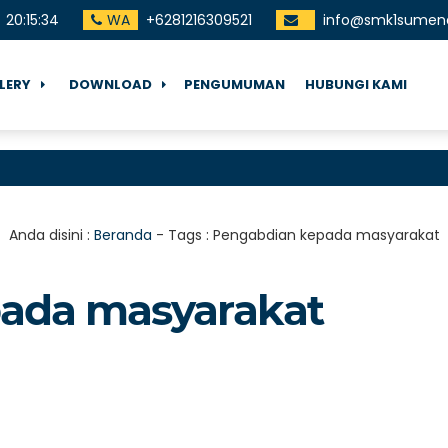
20
:
15
:
35
WA
+6281216309521
info@smk1sumene
LERY
DOWNLOAD
PENGUMUMAN
HUBUNGI KAMI
Anda disini :
Beranda
- Tags :
Pengabdian kepada masyarakat
ada masyarakat