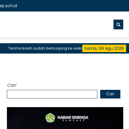
p.sch.id
Terima kasih sudah berkunjung ke website resmi SMKN 1 Sumenep, SM
Kamis, 06 Agu 2026
Cari
Cari