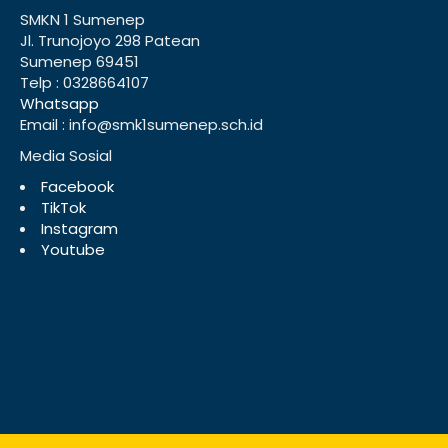
SMKN 1 Sumenep
Jl. Trunojoyo 298 Patean
Sumenep 69451
Telp : 0328664107
Whatsapp
Email : info@smk1sumenep.sch.id
Media Sosial
Facebook
TikTok
Instagram
Youtube