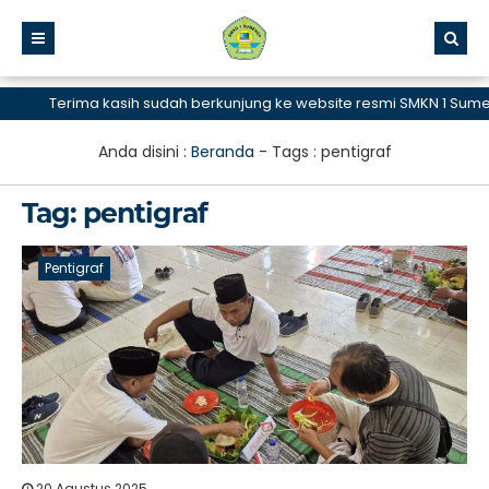
Terima kasih sudah berkunjung ke website resmi SMKN 1 Sumene
Anda disini :
Beranda
- Tags :
pentigraf
Tag:
pentigraf
Pentigraf
20 Agustus 2025