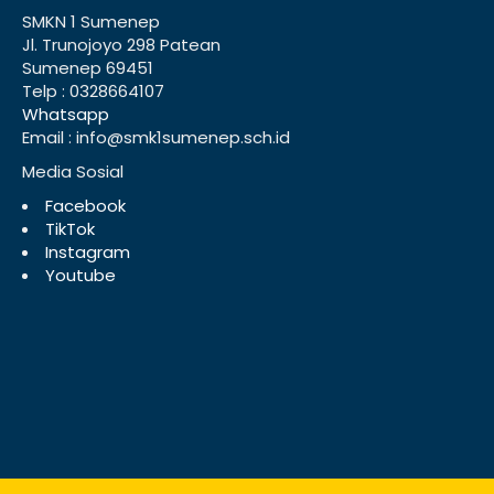
SMKN 1 Sumenep
Jl. Trunojoyo 298 Patean
Sumenep 69451
Telp : 0328664107
Whatsapp
Email : info@smk1sumenep.sch.id
Media Sosial
Facebook
TikTok
Instagram
Youtube