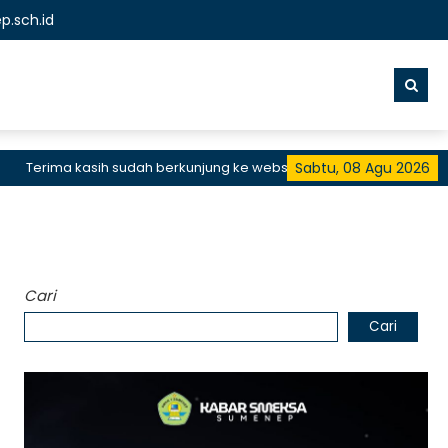
.sch.id
erima kasih sudah berkunjung ke website resmi SMKN 1 Sumenep, SM
Sabtu, 08 Agu 2026
Cari
Cari