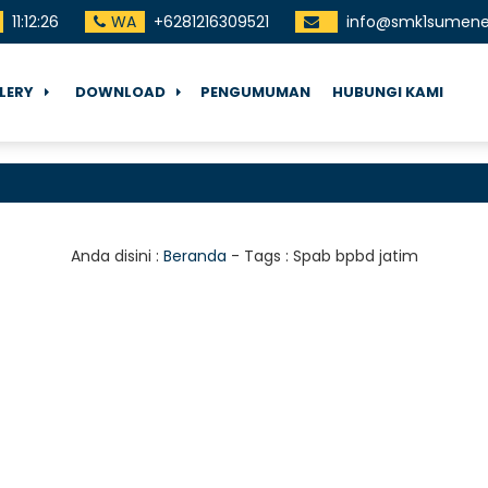
11
:
12
:
26
WA
+6281216309521
info@smk1sumenep
LERY
DOWNLOAD
PENGUMUMAN
HUBUNGI KAMI
T
Anda disini :
Beranda
- Tags :
Spab bpbd jatim