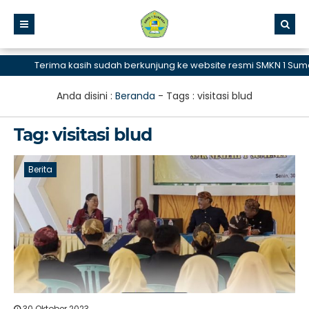
Terima kasih sudah berkunjung ke website resmi SMKN 1 Sumene
Anda disini :
Beranda
- Tags :
visitasi blud
Tag:
visitasi blud
Berita
30 Oktober 2023