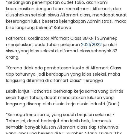
“Sedangkan penempatan outlet toko, akan kami
koordinasikan dengan team recruitment Alfamart, dan
diusahakan setelah siswa Alfamart class, mendapat surat
keterangan lulus beserta kelengkapan Administrasi, maka
bisa langsung bekerja” Katanya
Fathorrasi Kordinator Alfamart Class SMKN 1 Sumenep
menjelaskan, pada tahun pelajaran
2021/2022
jumlah
siswa yang lolos seleksi di alfamart class sebanyak 32
orang.
“Karena tidak ada pembatasan kuota di Alfamart Class
tiap tahunnya, jadi berapapun yang lolos seleksi, maka
langsung diterima di alfamart class” Terangya
Lebih lanjut, Fathorrasi berharap kerja sama yang dirintis
sejak tujuh tahun, dapat menciptakan lulusan yang
langsung diserap oleh dunia kerja dunia industri (Dudi)
“Semoga kerja sama, yang sudah berjalan selama 7
Tahun ini, dapat berlanjut dan lebih baik, termasuk
semakin banyak lulusan Alfamart class tiap tahunnya
yang langsung bekerja di PT. Sumber Alfaria Trijaya, Tbk