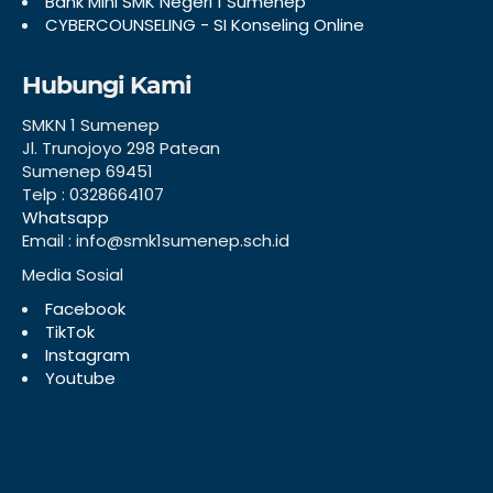
Bank Mini SMK Negeri 1 Sumenep
CYBERCOUNSELING - SI Konseling Online
Hubungi Kami
SMKN 1 Sumenep
Jl. Trunojoyo 298 Patean
Sumenep 69451
Telp : 0328664107
Whatsapp
Email : info@smk1sumenep.sch.id
Media Sosial
Facebook
TikTok
Instagram
Youtube