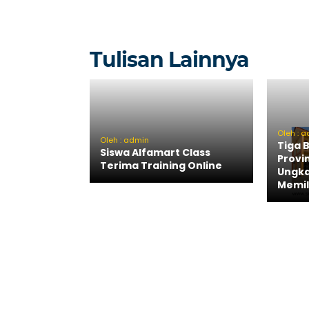
Tulisan Lainnya
Oleh : 
Oleh : admin
Tiga B
Siswa Alfamart Class
Provi
Terima Training Online
Ungka
Memil