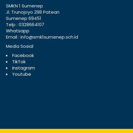
SMKN 1 Sumenep
Jl. Trunojoyo 298 Patean
Sumenep 69451
Telp : 0328664107
Whatsapp
Email : info@smk1sumenep.sch.id
Media Sosial
Facebook
TikTok
Instagram
Youtube