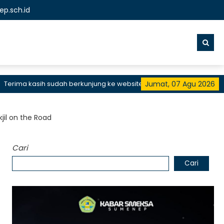
p.sch.id
ima kasih sudah berkunjung ke website resmi SMKN 1 Sumenep, SMK 
Jumat, 07 Agu 2026
jil on the Road
Cari
Cari