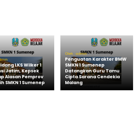
Oleh : admin
Penguatan Karakter BMW
admin
idang LKS Wilker 1
SMKN 1 Sumenep
nsi Jatim, Kepsek
Datangkan Guru Tamu
p Alasan Pemprov
Cipta Sarana Cendekia
ih SMKN 1 Sumenep
Malang