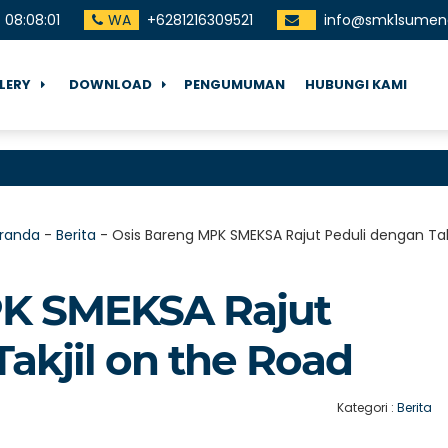
08
:
08
:
01
WA
+6281216309521
info@smk1sumene
LERY
DOWNLOAD
PENGUMUMAN
HUBUNGI KAMI
Ter
randa
-
Berita
-
Osis Bareng MPK SMEKSA Rajut Peduli dengan Tak
PK SMEKSA Rajut
akjil on the Road
Kategori :
Berita