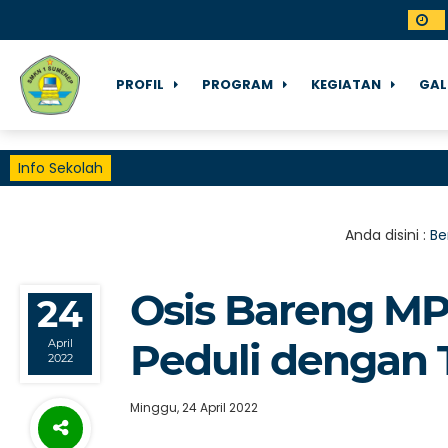
PROFIL
PROGRAM
KEGIATAN
GAL
Info Sekolah
Anda disini :
Be
Osis Bareng M
24
Peduli dengan T
April
2022
Minggu, 24 April 2022