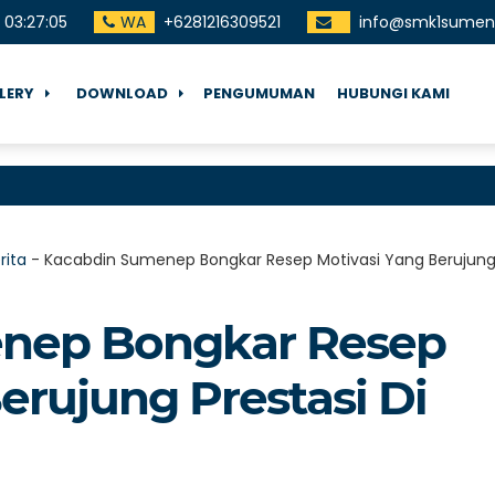
03
:
27
:
06
WA
+6281216309521
info@smk1sumene
LERY
DOWNLOAD
PENGUMUMAN
HUBUNGI KAMI
Teri
rita
-
Kacabdin Sumenep Bongkar Resep Motivasi Yang Berujung P
nep Bongkar Resep
erujung Prestasi Di