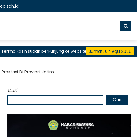
p.sch.id
ma kasih sudah berkunjung ke website resmi SMKN 1 Sumenep, SMK B
Jumat, 07 Agu 2026
restasi Di Provinsi Jatim
Cari
Cari