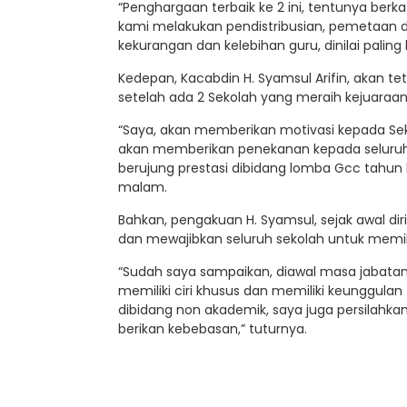
“Penghargaan terbaik ke 2 ini, tentunya berk
kami melakukan pendistribusian, pemetaan 
kekurangan dan kelebihan guru, dinilai paling k
Kedepan, Kacabdin H. Syamsul Arifin, akan te
setelah ada 2 Sekolah yang meraih kejuaraan
“Saya, akan memberikan motivasi kepada Sekol
akan memberikan penekanan kepada seluruh 
berujung prestasi dibidang lomba Gcc tahun be
malam.
Bahkan, pengakuan H. Syamsul, sejak awal d
dan mewajibkan seluruh sekolah untuk memiliki
“Sudah saya sampaikan, diawal masa jabatan 
memiliki ciri khusus dan memiliki keunggulan t
dibidang non akademik, saya juga persilahka
berikan kebebasan,” tuturnya.