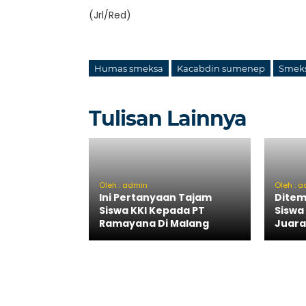
(Jrl/Red)
Humas smeksa
Kacabdin sumenep
Smeks
Tulisan Lainnya
Oleh : admin
Oleh : 
Ini Pertanyaan Tajam
Ditem
Siswa KKI Kepada PT
Siswa
Ramayana Di Malang
Juara