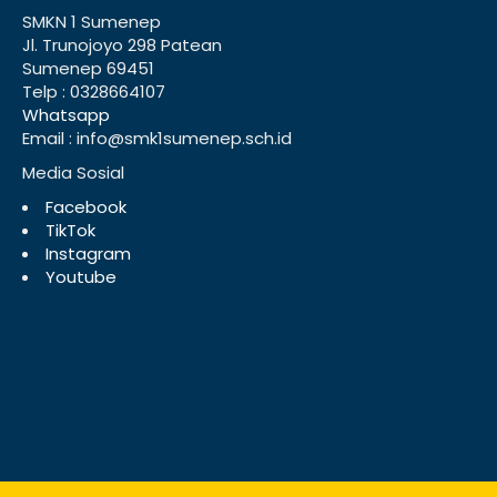
SMKN 1 Sumenep
Jl. Trunojoyo 298 Patean
Sumenep 69451
Telp : 0328664107
Whatsapp
Email : info@smk1sumenep.sch.id
Media Sosial
Facebook
TikTok
Instagram
Youtube