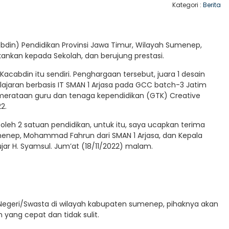
Kategori :
Berita
bdin) Pendidikan Provinsi Jawa Timur, Wilayah Sumenep,
kankan kepada Sekolah, dan berujung prestasi.
 Kacabdin itu sendiri. Penghargaan tersebut, juara 1 desain
ajaran berbasis IT SMAN 1 Arjasa pada GCC batch-3 Jatim
pemerataan guru dan tenaga kependidikan (GTK) Creative
2.
ng oleh 2 satuan pendidikan, untuk itu, saya ucapkan terima
Sumenep, Mohammad Fahrun dari SMAN 1 Arjasa, dan Kepala
jar H. Syamsul. Jum’at (18/11/2022) malam.
Negeri/Swasta di wilayah kabupaten sumenep, pihaknya akan
yang cepat dan tidak sulit.