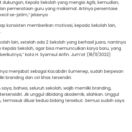
at dukungan, Kepala Sekolah yang mengisi Agtk, kemudian,
dan pemerataan guru yang maksimal. Artinya persentase
ecil se-jatim,” jelasnya
tap konsisten memberikan motivasi, kepada Sekolah lain,
.
ah lain, setelah ada 2 Sekolah yang berhasil juara, nantinya
Kepala Sekolah, agar bisa memunculkan karya baru, yang
rikutnya,” kata H. Syamsul Arifin. Jum’at (18/11/2022)
irinya menjabat sebagai Kacabdin Sumenep, sudah berpesan
 branding dan ciri khas tersendiri.
saya, bahwa, seluruh sekolah, wajib memilki branding,
ersensidiri. Jik unggul dibidang akademik, silahkan. Unggul
n, termasuk diluar kedua bidang tersebut. Semua sudah saya