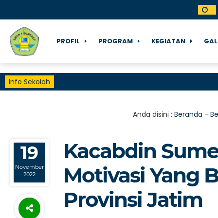
PROFIL
PROGRAM
KEGIATAN
GAL
Info Sekolah
Anda disini :
Beranda
-
Be
Kacabdin Sume
19
Motivasi Yang B
November
2022
Provinsi Jatim