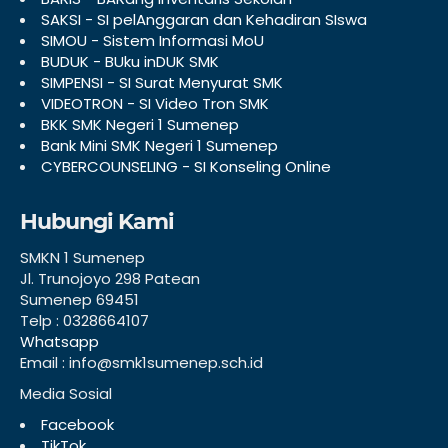
SAKSI - SI pelAnggaran dan Kehadiran SIswa
SIMOU - Sistem Informasi MoU
BUDUK - BUku inDUK SMK
SIMPENSI - SI Surat Menyurat SMK
VIDEOTRON - SI Video Tron SMK
BKK SMK Negeri 1 Sumenep
Bank Mini SMK Negeri 1 Sumenep
CYBERCOUNSELING - SI Konseling Online
Hubungi Kami
SMKN 1 Sumenep
Jl. Trunojoyo 298 Patean
Sumenep 69451
Telp : 0328664107
Whatsapp
Email : info@smk1sumenep.sch.id
Media Sosial
Facebook
TikTok