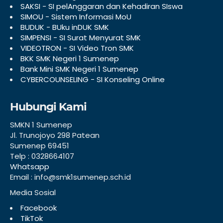
SAKSI - SI pelAnggaran dan Kehadiran SIswa
SIMOU - Sistem Informasi MoU
BUDUK - BUku inDUK SMK
SIMPENSI - SI Surat Menyurat SMK
VIDEOTRON - SI Video Tron SMK
BKK SMK Negeri 1 Sumenep
Bank Mini SMK Negeri 1 Sumenep
CYBERCOUNSELING - SI Konseling Online
Hubungi Kami
SMKN 1 Sumenep
Jl. Trunojoyo 298 Patean
Sumenep 69451
Telp : 0328664107
Whatsapp
Email : info@smk1sumenep.sch.id
Media Sosial
Facebook
TikTok