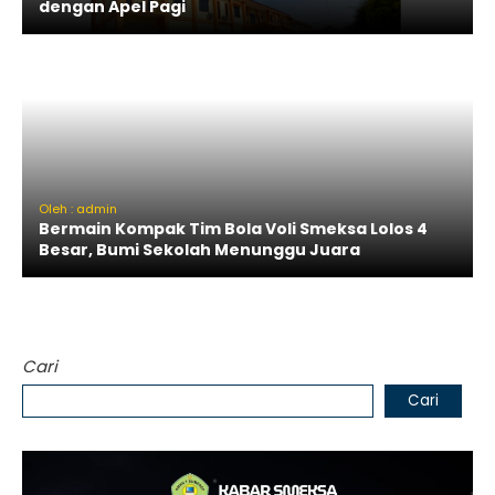
dengan Apel Pagi
Oleh : admin
Bermain Kompak Tim Bola Voli Smeksa Lolos 4
Besar, Bumi Sekolah Menunggu Juara
Cari
Cari