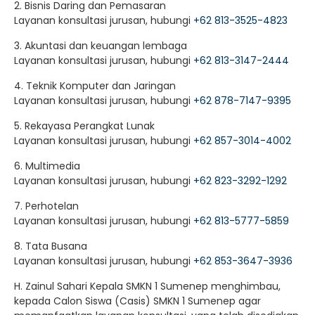
2. Bisnis Daring dan Pemasaran
Layanan konsultasi jurusan, hubungi
+62 813-3525-4823
3. Akuntasi dan keuangan lembaga
Layanan konsultasi jurusan, hubungi
+62 813-3147-2444
4. Teknik Komputer dan Jaringan
Layanan konsultasi jurusan, hubungi
+62 878-7147-9395
5. Rekayasa Perangkat Lunak
Layanan konsultasi jurusan, hubungi
+62 857-3014-4002
6. Multimedia
Layanan konsultasi jurusan, hubungi
+62 823-3292-1292
7. Perhotelan
Layanan konsultasi jurusan, hubungi
+62 813-5777-5859
8. Tata Busana
Layanan konsultasi jurusan, hubungi
+62 853-3647-3936
H. Zainul Sahari Kepala SMKN 1 Sumenep menghimbau,
kepada Calon Siswa (Casis) SMKN 1 Sumenep agar