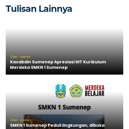
Tulisan Lainnya
Oleh : admin
Kacabdin Sumenep Apresiasi IHT Kurikulum
Merdeka SMKN 1 Sumenep
Oleh : admin
SMKN 1 Sumenep Peduli lingkungan, dibuka