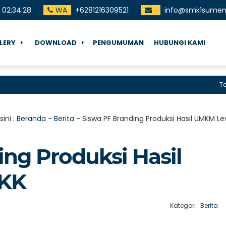
02
:
34
:
29
WA
+6281216309521
info@smk1sumene
LERY
DOWNLOAD
PENGUMUMAN
HUBUNGI KAMI
Terima 
sini :
Beranda
-
Berita
-
Siswa PF Branding Produksi Hasil UMKM L
ng Produksi Hasil
KK
Kategori :
Berita