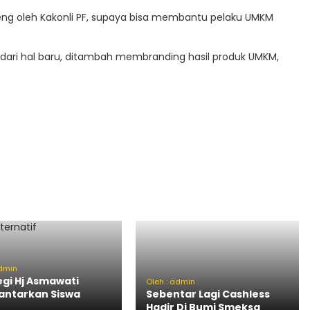
deng oleh Kakonli PF, supaya bisa membantu pelaku UMKM
n dari hal baru, ditambah membranding hasil produk UMKM,
admin
egi Hj Asmawati
Oleh : admin
ntarkan Siswa
Sebentar Lagi Cashless
Hadir Di Bumi Smeksa