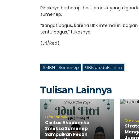
Pihaknya berharap, hasil produk yang digan
sumenep.
“Sangat bagus, karena UKK internal ini bagia
tentu bagus,” tukasnya.
(Jrl/Red)
SMKN 1 Sumenep
UKK produksi film
Tulisan Lainnya
Oleh : admin
Oleh : 
Civitas Akademika
Strat
Smeksa Sumenep
Menga
Sampaikan Pesan
Juara