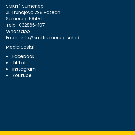
SMKN 1 Sumenep
Jl. Trunojoyo 298 Patean
Sumenep 69451
Telp : 0328664107
Whatsapp
Email : info@smk1sumenep.sch.id
Media Sosial
Facebook
TikTok
Instagram
Youtube