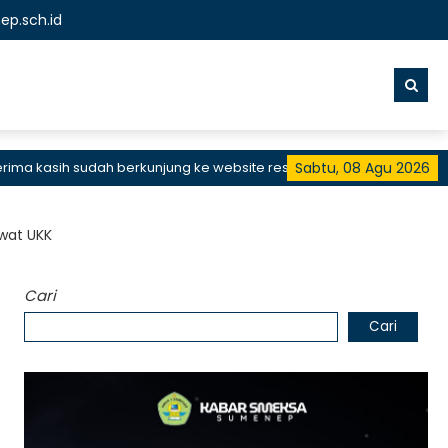
p.sch.id
kasih sudah berkunjung ke website resmi SMKN 1 Sumenep, SMK Bisa
Sabtu, 08 Agu 2026
ewat UKK
Cari
Cari