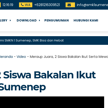
12
:
16
:
20
WA
+6281216309521
info@smk1sumene
LERY
DOWNLOAD
PENGUMUMAN
HUBUNGI KAMI
SMKN 1 Sumenep, SMK Bisa dan Hebat
Beranda
-
Video
-
Meraup Juara, 2 Siswa Bakalan Ikut Serta Mew
 Siswa Bakalan Ikut
i Sumenep