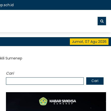
p.sch.id
Jumat, 07 Agu 2026
akili Sumenep
Cari
Cari