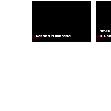
Smeks
Sarana Prasarana
Di Se