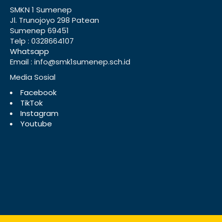
SMKN 1 Sumenep
Jl. Trunojoyo 298 Patean
Sumenep 69451
Telp : 0328664107
Whatsapp
Email : info@smk1sumenep.sch.id
Media Sosial
Facebook
TikTok
Instagram
Youtube