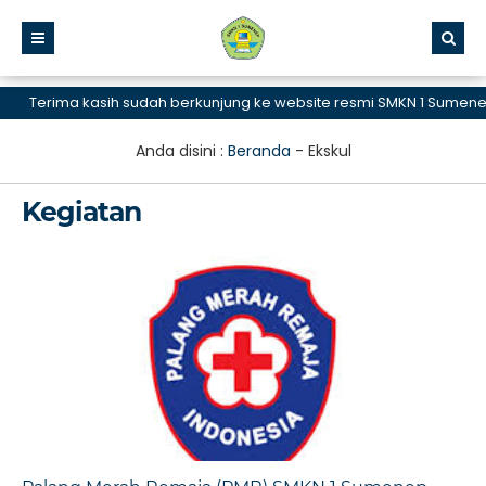
Terima kasih sudah berkunjung ke website resmi SMKN 1 Sumenep, 
Anda disini :
Beranda
-
Ekskul
Kegiatan