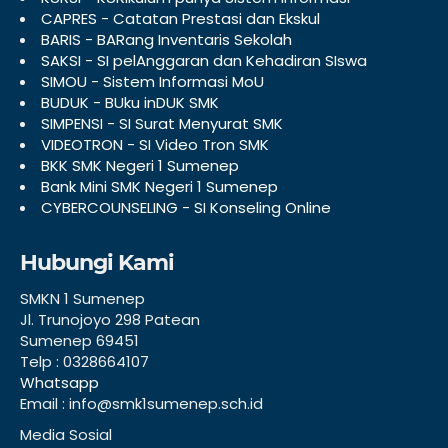
CAPRES - Catatan Prestasi dan Ekskul
BARIS - BARang Inventaris Sekolah
SAKSI - SI pelAnggaran dan Kehadiran SIswa
SIMOU - Sistem Informasi MoU
BUDUK - BUku inDUK SMK
SIMPENSI - SI Surat Menyurat SMK
VIDEOTRON - SI Video Tron SMK
BKK SMK Negeri 1 Sumenep
Bank Mini SMK Negeri 1 Sumenep
CYBERCOUNSELING - SI Konseling Online
Hubungi Kami
SMKN 1 Sumenep
Jl. Trunojoyo 298 Patean
Sumenep 69451
Telp : 0328664107
Whatsapp
Email : info@smk1sumenep.sch.id
Media Sosial