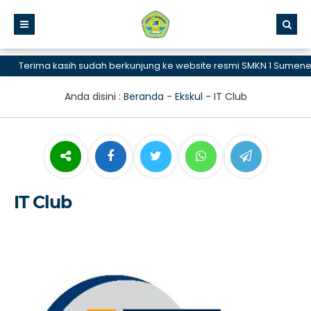
Terima kasih sudah berkunjung ke website resmi SMKN 1 Sumenep, 
Anda disini :
Beranda
-
Ekskul
-
IT Club
IT Club