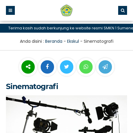
Terima kasih sudah berkunjung ke website resmi SMKN 1 Sumenep, 
Anda disini :
Beranda
-
Ekskul
-
Sinematografi
Sinematografi