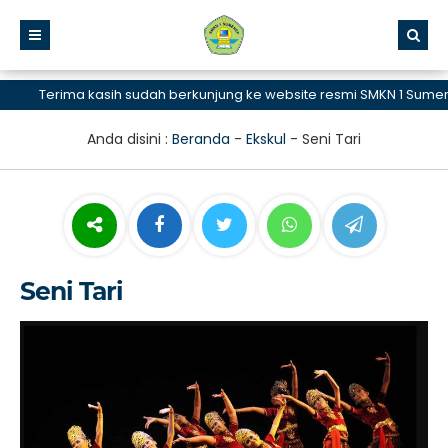
Terima kasih sudah berkunjung ke website resmi SMKN 1 Sumenep,
Anda disini :
Beranda
-
Ekskul
-
Seni Tari
Seni Tari