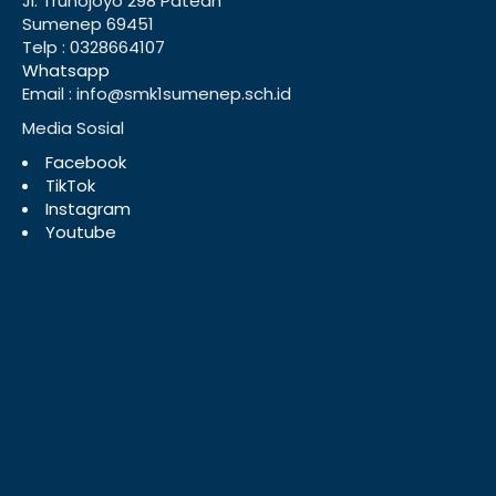
Jl. Trunojoyo 298 Patean
Sumenep 69451
Telp : 0328664107
Whatsapp
Email : info@smk1sumenep.sch.id
Media Sosial
Facebook
TikTok
Instagram
Youtube