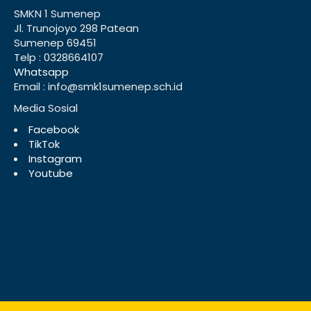
SMKN 1 Sumenep
Jl. Trunojoyo 298 Patean
Sumenep 69451
Telp : 0328664107
Whatsapp
Email : info@smk1sumenep.sch.id
Media Sosial
Facebook
TikTok
Instagram
Youtube