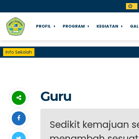
PROFIL
PROGRAM
KEGIATAN
GAL
Info Sekolah
Guru
Sedikit kemajuan s
menambah sesuatu 