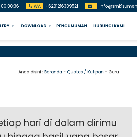
09
:
08
:
36
WA
+6281216309521
info@smk1sumene
LERY
DOWNLOAD
PENGUMUMAN
HUBUNGI KAMI
T
Anda disini :
Beranda
-
Quotes / Kutipan
-
Guru
etiap hari di dalam dirimu
hingga hasil yang besar.