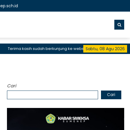
p.sch.id
erima kasih sudah berkunjung ke website resmi SMKN 1 Sumenep, SM
Sabtu, 08 Agu 2026
Cari
Cari