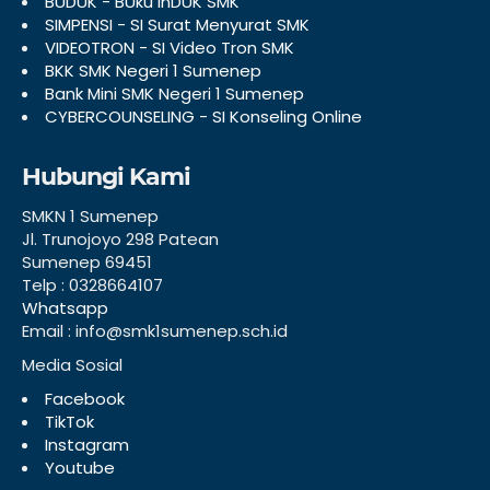
BUDUK - BUku inDUK SMK
SIMPENSI - SI Surat Menyurat SMK
VIDEOTRON - SI Video Tron SMK
BKK SMK Negeri 1 Sumenep
Bank Mini SMK Negeri 1 Sumenep
CYBERCOUNSELING - SI Konseling Online
Hubungi Kami
SMKN 1 Sumenep
Jl. Trunojoyo 298 Patean
Sumenep 69451
Telp : 0328664107
Whatsapp
Email : info@smk1sumenep.sch.id
Media Sosial
Facebook
TikTok
Instagram
Youtube