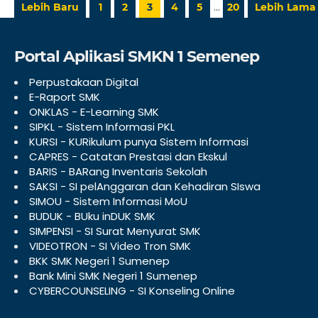
…
Lebih Baru
1
2
3
4
5
20
Lebih Lama
Portal Aplikasi SMKN 1 Semenep
Perpustakaan Digital
E-Raport SMK
ONKLAS - E-Learning SMK
SIPKL - Sistem Informasi PKL
KURSI - KURikulum punya Sistem Informasi
CAPRES - Catatan Prestasi dan Ekskul
BARIS - BARang Inventaris Sekolah
SAKSI - SI pelAnggaran dan Kehadiran SIswa
SIMOU - Sistem Informasi MoU
BUDUK - BUku inDUK SMK
SIMPENSI - SI Surat Menyurat SMK
VIDEOTRON - SI Video Tron SMK
BKK SMK Negeri 1 Sumenep
Bank Mini SMK Negeri 1 Sumenep
CYBERCOUNSELING - SI Konseling Online