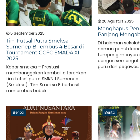
20 Agustus 2025
Menghapus Penat
5 September 2025
Panjang Mengab
Tim Futsal Putra Smeksa
Di halaman sekola
Sumenep B Tembus 4 Besar di
namun penuh kena
Tournament CCFC SMADA XI
tumpeng menyeru
2025
dengan semangat 
guru dan pegawai..
Kabar smeksa – Prestasi
membanggakan kembali ditorehkan
tim futsal putra SMKN 1 Sumenep
(Smeksa). Tim Smeksa B berhasil
menembus babak..
Berita
Berita