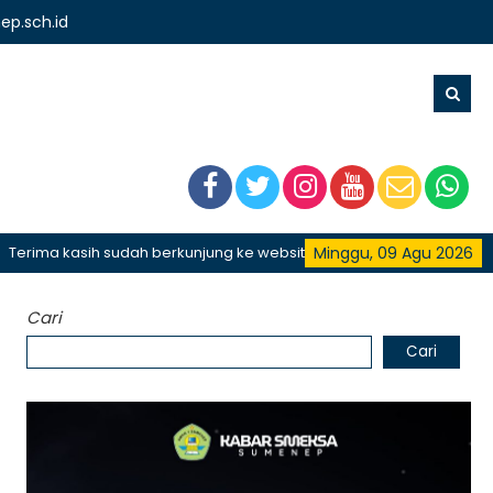
p.sch.id
 kasih sudah berkunjung ke website resmi SMKN 1 Sumenep, SMK Bis
Minggu, 09 Agu 2026
Cari
Cari