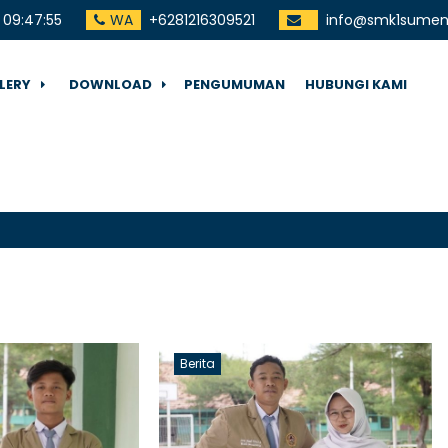
09
:
47
:
56
WA
+6281216309521
info@smk1sumene
LERY
DOWNLOAD
PENGUMUMAN
HUBUNGI KAMI
Terima
Berita