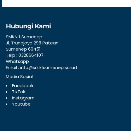
Hubungi Kami
SMKN 1 Sumenep
Jl. Trunojoyo 298 Patean
Sumenep 69451
Telp : 0328664107
Whatsapp
Email : info@smk1sumenep.sch.id
Media Sosial
Facebook
TikTok
Instagram
Youtube