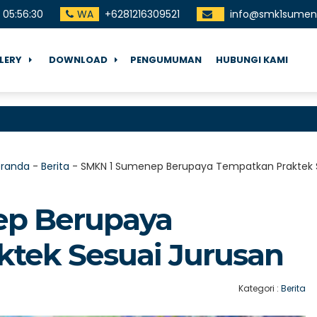
05
:
56
:
31
WA
+6281216309521
info@smk1sumene
LERY
DOWNLOAD
PENGUMUMAN
HUBUNGI KAMI
Terima
eranda
-
Berita
-
SMKN 1 Sumenep Berupaya Tempatkan Praktek 
p Berupaya
tek Sesuai Jurusan
Kategori :
Berita