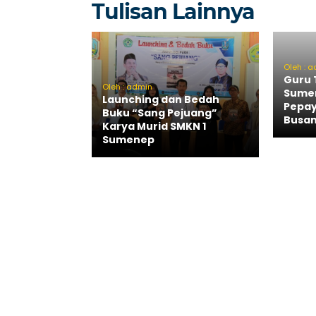
Tulisan Lainnya
Oleh : 
Guru 
Oleh : admin
Sume
Launching dan Bedah
Pepay
Buku “Sang Pejuang”
Busa
Karya Murid SMKN 1
Sumenep