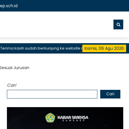
p.sch.id
 kasih sudah berkunjung ke website resmi SMKN 1 Sumenep, SMK Bisa
Kamis, 06 Agu 2026
Sesuai Jurusan
Cari
Cari