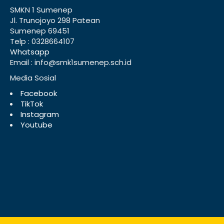
SMKN 1 Sumenep
Jl. Trunojoyo 298 Patean
Sumenep 69451
Telp : 0328664107
Whatsapp
Email : info@smk1sumenep.sch.id
Media Sosial
Facebook
TikTok
Instagram
Youtube