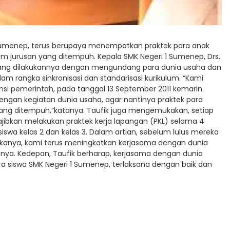
Sumenep, terus berupaya menempatkan praktek para anak
am jurusan yang ditempuh. Kepala SMK Negeri 1 Sumenep, Drs.
yang dilakukannya dengan mengundang para dunia usaha dan
m rangka sinkronisasi dan standarisasi kurikulum. “Kami
si pemerintah, pada tanggal 13 September 2011 kemarin.
ngan kegiatan dunia usaha, agar nantinya praktek para
 yang ditempuh,”katanya. Taufik juga mengemukakan, setiap
jibkan melakukan praktek kerja lapangan (PKL) selama 4
siswa kelas 2 dan kelas 3. Dalam artian, sebelum lulus mereka
kanya, kami terus meningkatkan kerjasama dengan dunia
nya. Kedepan, Taufik berharap, kerjasama dengan dunia
a siswa SMK Negeri 1 Sumenep, terlaksana dengan baik dan