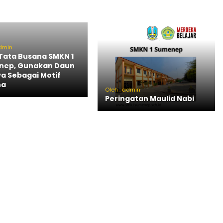
admin
Tata Busana SMKN 1
nep, Gunakan Daun
a Sebagai Motif
na
Oleh : admin
Peringatan Maulid Nabi