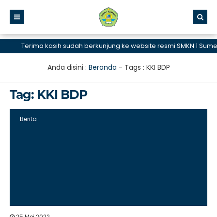
Terima kasih sudah berkunjung ke website resmi SMKN 1 Sumene
Anda disini :
Beranda
- Tags :
KKI BDP
Tag:
KKI BDP
Berita
25 Mei 2022