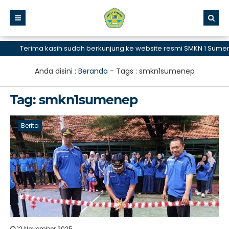
Terima kasih sudah berkunjung ke website resmi SMKN 1 Sumenep,
Anda disini :
Beranda
- Tags :
smkn1sumenep
Tag:
smkn1sumenep
Berita
12 November 2025