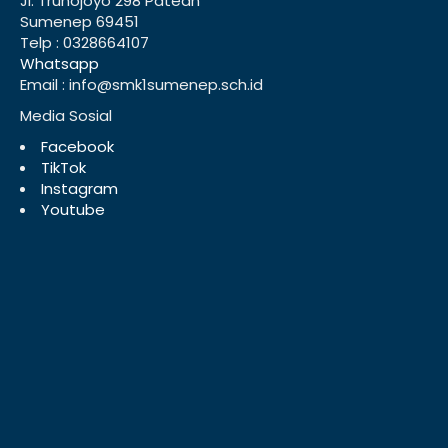
Jl. Trunojoyo 298 Patean
Sumenep 69451
Telp : 0328664107
Whatsapp
Email : info@smk1sumenep.sch.id
Media Sosial
Facebook
TikTok
Instagram
Youtube