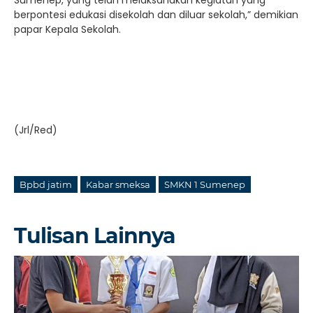
Sumenep, yang telah melaksanakan kegiatan yang
berpontesi edukasi disekolah dan diluar sekolah,” demikian
papar Kepala Sekolah.
(Jrl/Red)
Bpbd jatim
Kabar smeksa
SMKN 1 Sumenep
Tulisan Lainnya