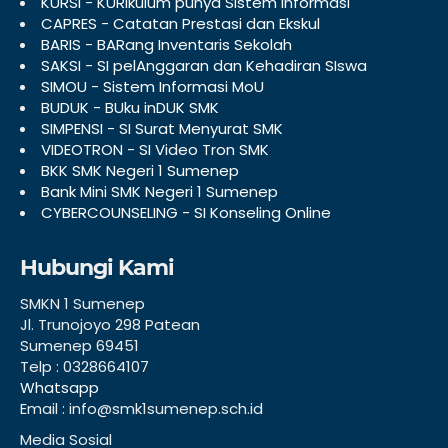
KURSI - KURikulum punya Sistem Informasi
CAPRES - Catatan Prestasi dan Ekskul
BARIS - BARang Inventaris Sekolah
SAKSI - SI pelAnggaran dan Kehadiran SIswa
SIMOU - Sistem Informasi MoU
BUDUK - BUku inDUK SMK
SIMPENSI - SI Surat Menyurat SMK
VIDEOTRON - SI Video Tron SMK
BKK SMK Negeri 1 Sumenep
Bank Mini SMK Negeri 1 Sumenep
CYBERCOUNSELING - SI Konseling Online
Hubungi Kami
SMKN 1 Sumenep
Jl. Trunojoyo 298 Patean
Sumenep 69451
Telp : 0328664107
Whatsapp
Email : info@smk1sumenep.sch.id
Media Sosial