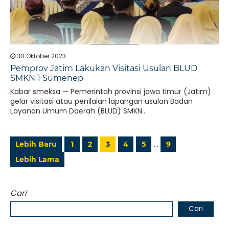
30 Oktober 2023
Pemprov Jatim Lakukan Visitasi Usulan BLUD
SMKN 1 Sumenep
Kabar smeksa — Pemerintah provinsi jawa timur (Jatim)
gelar visitasi atau penilaian lapangan usulan Badan
Layanan Umum Daerah (BLUD) SMKN..
…
Lebih Baru
1
2
3
4
5
9
Lebih Lama
Cari
Cari