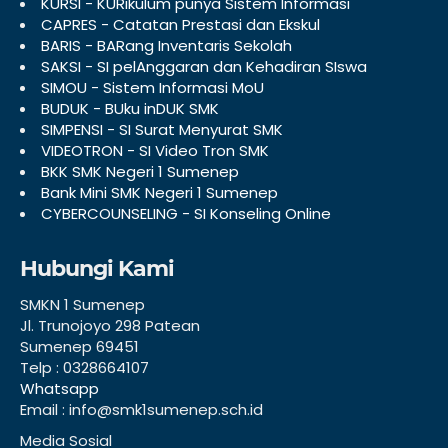
KURSI - KURikulum punya Sistem Informasi
CAPRES - Catatan Prestasi dan Ekskul
BARIS - BARang Inventaris Sekolah
SAKSI - SI pelAnggaran dan Kehadiran SIswa
SIMOU - Sistem Informasi MoU
BUDUK - BUku inDUK SMK
SIMPENSI - SI Surat Menyurat SMK
VIDEOTRON - SI Video Tron SMK
BKK SMK Negeri 1 Sumenep
Bank Mini SMK Negeri 1 Sumenep
CYBERCOUNSELING - SI Konseling Online
Hubungi Kami
SMKN 1 Sumenep
Jl. Trunojoyo 298 Patean
Sumenep 69451
Telp : 0328664107
Whatsapp
Email : info@smk1sumenep.sch.id
Media Sosial